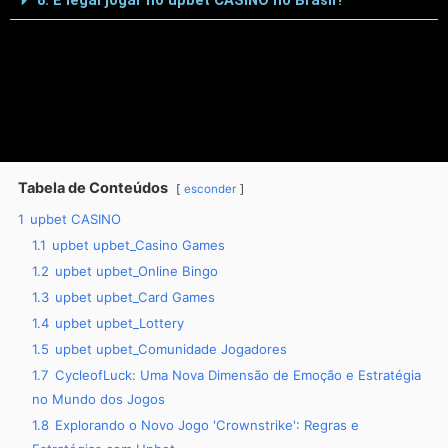
Tabela de Conteúdos
esconder
1
upbet CASINO
1.1
upbet upbet_Casino Games
1.2
upbet upbet_Online Bingo
1.3
upbet upbet_Card Games
1.4
upbet upbet_Lottery
1.5
upbet upbet_Comunidade Jogadores
1.7
CycleofLuck: Uma Nova Dimensão de Emoção e Estratégia
no Mundo dos Jogos
1.8
Explorando o Novo Jogo 'Crownstrike': Regras e