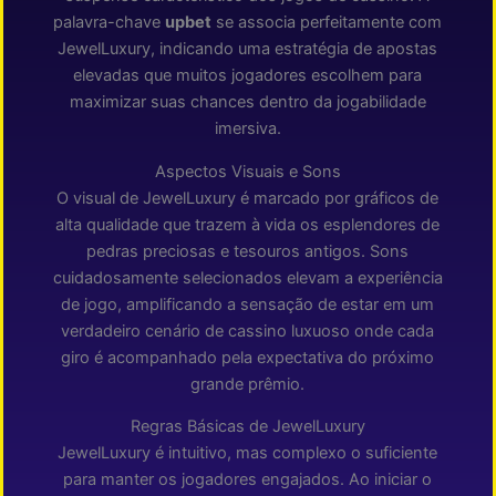
palavra-chave
upbet
se associa perfeitamente com
JewelLuxury, indicando uma estratégia de apostas
elevadas que muitos jogadores escolhem para
maximizar suas chances dentro da jogabilidade
imersiva.
Aspectos Visuais e Sons
O visual de JewelLuxury é marcado por gráficos de
alta qualidade que trazem à vida os esplendores de
pedras preciosas e tesouros antigos. Sons
cuidadosamente selecionados elevam a experiência
de jogo, amplificando a sensação de estar em um
verdadeiro cenário de cassino luxuoso onde cada
giro é acompanhado pela expectativa do próximo
grande prêmio.
Regras Básicas de JewelLuxury
JewelLuxury é intuitivo, mas complexo o suficiente
para manter os jogadores engajados. Ao iniciar o