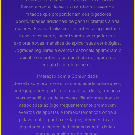
Recentemente, JewelLuxury integrou eventos
limitados que proporcionam aos jogadores
oportunidades adicionais de ganhar prêmios ainda
maiores. Essas atualizações mantêm a jogabilidade
fresca e cativante, incentivando os jogadores a
explorar novas maneiras de aplicar suas estratégias.
Upgrades regulares e eventos sazonais aprimoram o
desafio e mantêm a comunidade de jogadores
engajada continuamente.
Interação com a Comunidade
JewelLuxury promove uma comunidade online ativa,
onde jogadores podem compartilhar dicas, truques e
suas experiências de sucesso. Plataformas sociais
associadas ao jogo frequentemente promovem
eventos de apostas e torneiostemáticos onde a
palavra upbet ganha destaque, oferecendo aos
jogadores a chance de testar suas habilidades
contra os melhores no campo.