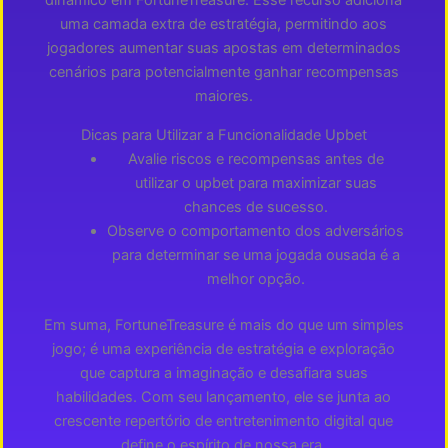
dinâmico em FortuneTreasure. Esse recurso adiciona
uma camada extra de estratégia, permitindo aos
jogadores aumentar suas apostas em determinados
cenários para potencialmente ganhar recompensas
maiores.
Dicas para Utilizar a Funcionalidade Upbet
Avalie riscos e recompensas antes de
utilizar o upbet para maximizar suas
chances de sucesso.
Observe o comportamento dos adversários
para determinar se uma jogada ousada é a
melhor opção.
Em suma, FortuneTreasure é mais do que um simples
jogo; é uma experiência de estratégia e exploração
que captura a imaginação e desafiara suas
habilidades. Com seu lançamento, ele se junta ao
crescente repertório de entretenimento digital que
define o espírito de nossa era.