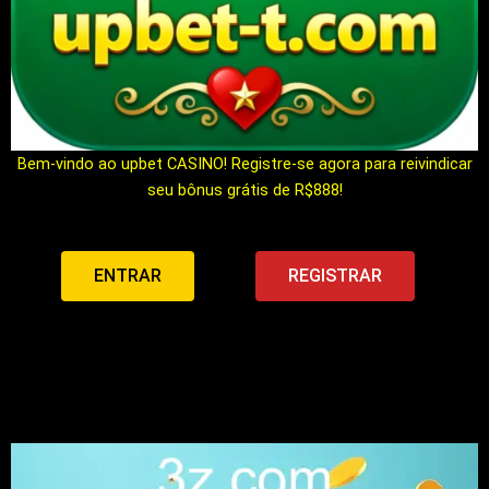
Bem-vindo ao upbet CASINO! Registre-se agora para reivindicar
seu bônus grátis de R$888!
ENTRAR
REGISTRAR