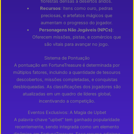
florestas densas a desertos áridos.
Recursos
: Itens como ouro, pedras
preciosas, e artefatos mágicos que
aumentam o progresso do jogador.
Personagens Não Jogáveis (NPCs)
:
Oferecem missões, pistas, e comércios que
são vitais para avançar no jogo.
Sistema de Pontuação
A pontuação em FortuneTreasure é determinada por
múltiplos fatores, incluindo a quantidade de tesouros
descobertos, missões completadas, e conquistas
desbloqueadas. As classificações dos jogadores são
atualizadas em um quadro de líderes global,
incentivando a competição.
Eventos Exclusivos: A Magia de Upbet
A palavra-chave "upbet" tem ganhado popularidade
recentemente, sendo integrada como um elemento